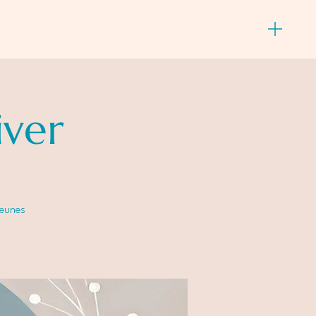
iver
jeunes