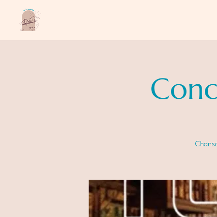
Conc
Chanson