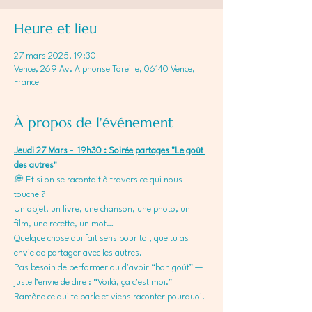
Heure et lieu
27 mars 2025, 19:30
Vence, 269 Av. Alphonse Toreille, 06140 Vence,
France
À propos de l'événement
Jeudi 27 Mars -  19h30 : Soirée partages "Le goût 
des autres"
💭 Et si on se racontait à travers ce qui nous 
touche ?
Un objet, un livre, une chanson, une photo, un 
film, une recette, un mot…
Quelque chose qui fait sens pour toi, que tu as 
envie de partager avec les autres.
Pas besoin de performer ou d’avoir “bon goût” — 
juste l’envie de dire : “Voilà, ça c’est moi.”
Ramène ce qui te parle et viens raconter pourquoi.