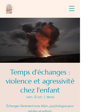
Temps d'échanges :
violence et agressivité
chez l'enfant
sam. 12 oct.
  |  
Vence
Échangez librement avec Alain, psychologue pour
adultes et enfants